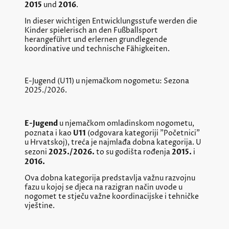
2015
2016
und
.
In dieser wichtigen Entwicklungsstufe werden die
Kinder spielerisch an den Fußballsport
herangeführt und erlernen grundlegende
koordinative und technische Fähigkeiten.
E-Jugend (U11) u njemačkom nogometu: Sezona
2025./2026.
E-Jugend
u njemačkom omladinskom nogometu,
U11
poznata i kao
(odgovara kategoriji "Početnici"
u Hrvatskoj), treća je najmlađa dobna kategorija. U
2025./2026.
2015.
sezoni
to su godišta rođenja
i
2016.
Ova dobna kategorija predstavlja važnu razvojnu
fazu u kojoj se djeca na razigran način uvode u
nogomet te stječu važne koordinacijske i tehničke
vještine.