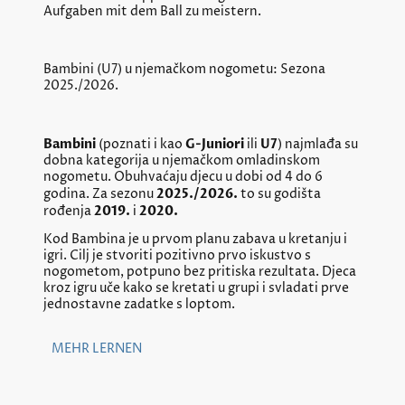
Aufgaben mit dem Ball zu meistern.
Bambini (U7) u njemačkom nogometu: Sezona
2025./2026.
Bambini
G-Juniori
U7
(poznati i kao
ili
) najmlađa su
dobna kategorija u njemačkom omladinskom
nogometu. Obuhvaćaju djecu u dobi od 4 do 6
2025./2026.
godina. Za sezonu
to su godišta
2019.
2020.
rođenja
i
Kod Bambina je u prvom planu zabava u kretanju i
igri. Cilj je stvoriti pozitivno prvo iskustvo s
nogometom, potpuno bez pritiska rezultata. Djeca
kroz igru uče kako se kretati u grupi i svladati prve
jednostavne zadatke s loptom.
MEHR LERNEN