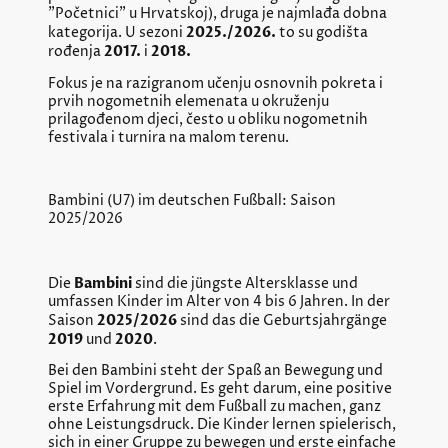
"Početnici" u Hrvatskoj), druga je najmlađa dobna
2025./2026.
kategorija. U sezoni
to su godišta
2017.
2018.
rođenja
i
Fokus je na razigranom učenju osnovnih pokreta i
prvih nogometnih elemenata u okruženju
prilagođenom djeci, često u obliku nogometnih
festivala i turnira na malom terenu.
Bambini (U7) im deutschen Fußball: Saison
2025/2026
Bambini
Die
sind die jüngste Altersklasse und
umfassen Kinder im Alter von 4 bis 6 Jahren. In der
2025/2026
Saison
sind das die Geburtsjahrgänge
2019
2020
und
.
Bei den Bambini steht der Spaß an Bewegung und
Spiel im Vordergrund. Es geht darum, eine positive
erste Erfahrung mit dem Fußball zu machen, ganz
ohne Leistungsdruck. Die Kinder lernen spielerisch,
sich in einer Gruppe zu bewegen und erste einfache