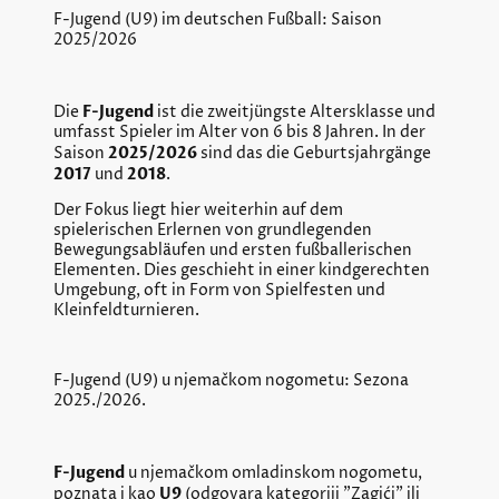
F-Jugend (U9) im deutschen Fußball: Saison
2025/2026
F-Jugend
Die
ist die zweitjüngste Altersklasse und
umfasst Spieler im Alter von 6 bis 8 Jahren. In der
2025/2026
Saison
sind das die Geburtsjahrgänge
2017
2018
und
.
Der Fokus liegt hier weiterhin auf dem
spielerischen Erlernen von grundlegenden
Bewegungsabläufen und ersten fußballerischen
Elementen. Dies geschieht in einer kindgerechten
Umgebung, oft in Form von Spielfesten und
Kleinfeldturnieren.
F-Jugend (U9) u njemačkom nogometu: Sezona
2025./2026.
F-Jugend
u njemačkom omladinskom nogometu,
U9
poznata i kao
(odgovara kategoriji "Zagići" ili